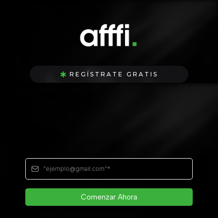
REGÍSTRATE GRATIS
Regístrate GRATIS
y comienza este
Desafío
hoy mismo
:
Comenzar Ahora