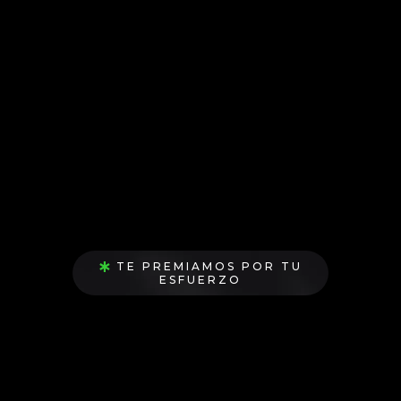
Esto no es un juego,
es un
desafío
que te reta
y te premia por
tomar
Acción
Masiva Imperfecta
TE PREMIAMOS POR TU
ESFUERZO
Cumple las misiones de este
desafío y accede a increíbles
premios que potenciarán tus