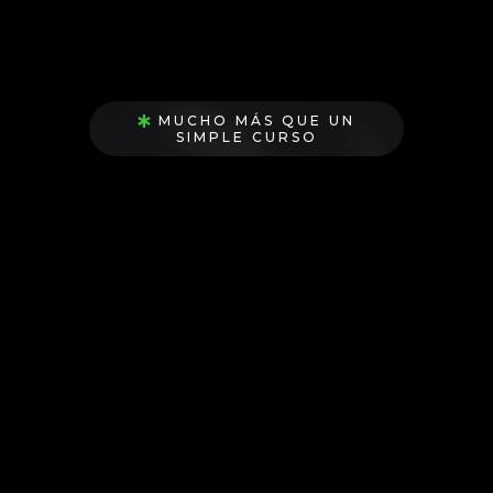
MUCHO MÁS QUE UN
SIMPLE CURSO
Somos una
comunidad de
emprendedores
dedicados a
ayudarnos mutuamente a
crecer,
escalar y alcanzar nuevas alturas
a
través de los
negocios digitales