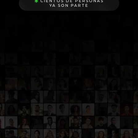
CIENTOS DE PERSONAS
YA SON PARTE
Ahora tu también puedes serlo
Únete al Desafío Ahora
Accede GRATIS a todos los conocimientos y
herramientas digitales que cambiarán tu vida para
siempre ¡Toma la delantera, regístrate hoy al
afffi
.com
Desafio de