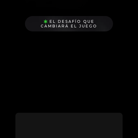
EL DESAFÍO QUE
CAMBIARÁ EL JUEGO
Únete y aprende GRATIS
a montar un
negocio digital en 2 horas y tener
la
ruta exacta para ganar tus primeros
$1000 USD
con nuestro desafío de 4
clases 100% prácticas